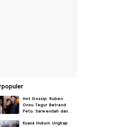
rpopuler
Hot Gossip: Ruben
Onsu Tegur Betrand
Peto, Sarwendah dan
Gio Tak Lagi Umbar
Kuasa Hukum Ungkap
Kemesraan