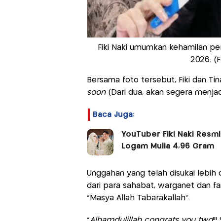
Fiki Naki umumkan kehamilan per
2026. (F
Bersama foto tersebut, Fiki dan Tin
soon
(Dari dua, akan segera menjadi
Baca Juga:
YouTuber Fiki Naki Resm
Logam Mulia 4,96 Gram
Unggahan yang telah disukai lebih d
dari para sahabat, warganet dan f
“Masya Allah Tabarakallah”.
“
Alhamdulillah congrats you two
!!