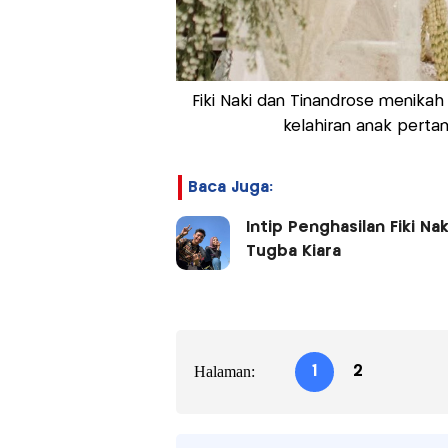
Fiki Naki dan Tinandrose menika
kelahiran anak pertam
Baca Juga:
Intip Penghasilan Fiki N
Tugba Kiara
Halaman:
1
2