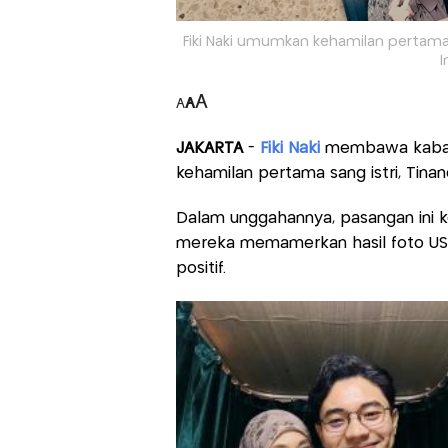
Fiki Naki umumkan kehamilan pertama s
I
A
A
A
JAKARTA
-
Fiki Naki
membawa kabar
kehamilan pertama sang istri, Tina
Dalam unggahannya, pasangan ini
mereka memamerkan hasil foto US
positif.