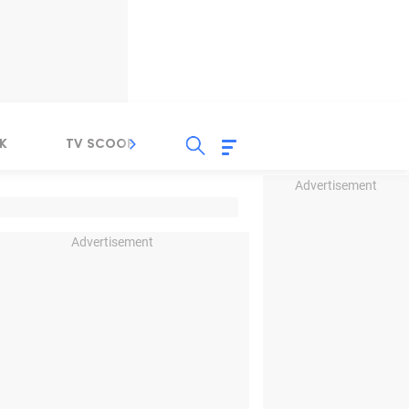
K
TV SCOOP
LIRIK
K-POP
IND
Advertisement
Advertisement