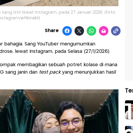
ang istri lewat Instagram, pada 27 Januari 2026. (Foto:
nstagram/@fikinakii)
Share
 bahagia. Sang YouTuber mengumumkan
ndrose, lewat Instagram, pada Selasa (27/1/2026).
 kompak membagikan sebuah potret kolase di mana
G sang janin dan
test pack
yang menunjukkan hasil
Te