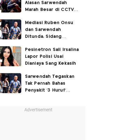
Alasan Sarwendah
Marah Besar di CCTV
yang Viral, Buntut
Mediasi Ruben Onsu
Kecewa Mendalam
dan Sarwendah
Ditunda, Sidang
Berlanjut Minggu Depan
Pesinetron Sali Irsalina
Lapor Polisi Usai
Dianiaya Sang Kekasih
Sarwendah Tegaskan
Tak Pernah Bahas
Penyakit '3 Huruf'
Ruben Onsu
Advertisement