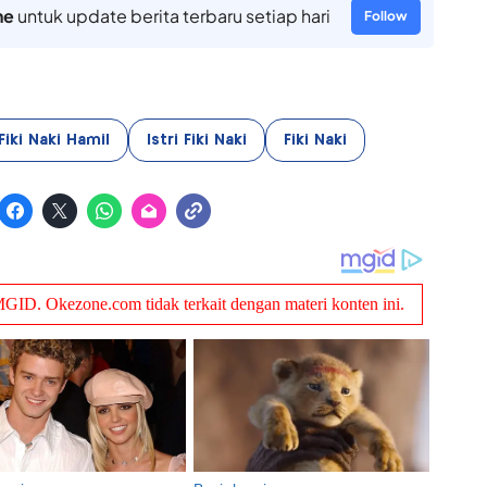
ne
untuk update berita terbaru setiap hari
Follow
 Fiki Naki Hamil
Istri Fiki Naki
Fiki Naki