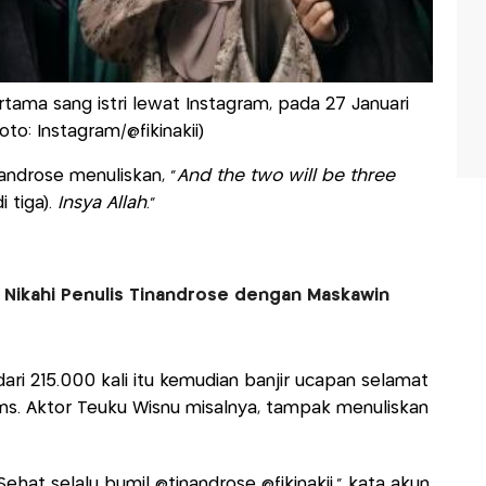
tama sang istri lewat Instagram, pada 27 Januari
oto: Instagram/@fikinakii)
androse menuliskan, “
And the two will be three
 tiga).
Insya Allah
.”
i Nikahi Penulis Tinandrose dengan Maskawin
ari 215.000 kali itu kemudian banjir ucapan selamat
ans. Aktor Teuku Wisnu misalnya, tampak menuliskan
! Sehat selalu bumil @tinandrose @fikinakii,” kata akun