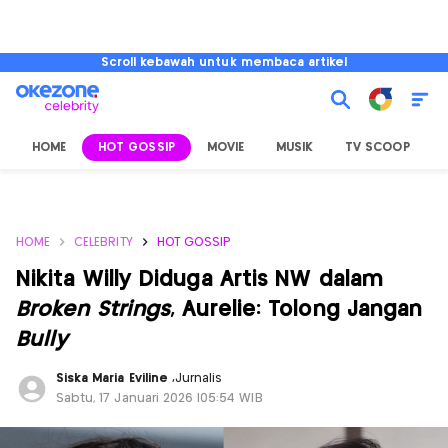
Scroll kebawah untuk membaca artikel
HOME
HOT GOSSIP
MOVIE
MUSIK
TV SCOOP
L
HOME
CELEBRITY
HOT GOSSIP
Nikita Willy Diduga Artis NW dalam
Broken Strings
, Aurelie: Tolong Jangan
Bully
Siska Maria Eviline
,
Jurnalis
Sabtu, 17 Januari 2026 |05:54 WIB