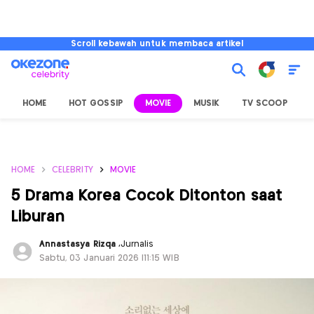
Scroll kebawah untuk membaca artikel
HOME
HOT GOSSIP
MOVIE
MUSIK
TV SCOOP
L
HOME
CELEBRITY
MOVIE
5 Drama Korea Cocok Ditonton saat
Liburan
Annastasya Rizqa
,
Jurnalis
Sabtu, 03 Januari 2026 |11:15 WIB