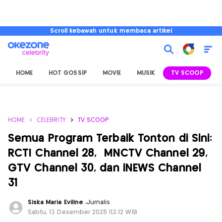
Scroll kebawah untuk membaca artikel
HOME
HOT GOSSIP
MOVIE
MUSIK
TV SCOOP
L
HOME
CELEBRITY
TV SCOOP
Semua Program Terbaik Tonton di Sini:
RCTI Channel 28, MNCTV Channel 29,
GTV Channel 30, dan iNEWS Channel
31
Siska Maria Eviline
,
Jurnalis
Sabtu, 13 Desember 2025 |13:12 WIB