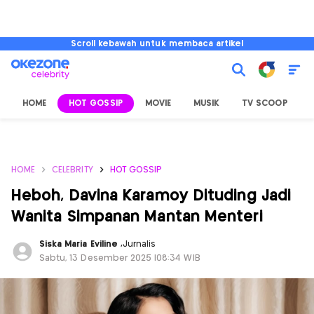
Scroll kebawah untuk membaca artikel
HOME
HOT GOSSIP
MOVIE
MUSIK
TV SCOOP
L
HOME
CELEBRITY
HOT GOSSIP
Heboh, Davina Karamoy Dituding Jadi
Wanita Simpanan Mantan Menteri
Siska Maria Eviline
,
Jurnalis
Sabtu, 13 Desember 2025 |08:34 WIB