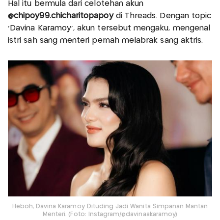
Hal itu bermula dari celotehan akun
@chipoy99.chicharitopapoy
di Threads. Dengan topic
‘Davina Karamoy’, akun tersebut mengaku, mengenal
istri sah sang menteri pernah melabrak sang aktris.
Heboh, Davina Karamoy Dituding Jadi Wanita Simpanan Mantan
Menteri. (Foto: Instagram/@davinaakaramoy)