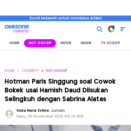
Scroll kebawah untuk membaca artikel
HOME
HOT GOSSIP
MOVIE
MUSIK
TV SCOOP
L
HOME
CELEBRITY
HOT GOSSIP
Hotman Paris Singgung soal Cowok
Bokek usai Hamish Daud Diisukan
Selingkuh dengan Sabrina Alatas
Siska Maria Eviline
,
Jurnalis
Rabu, 05 November 2025 |08:30 WIB