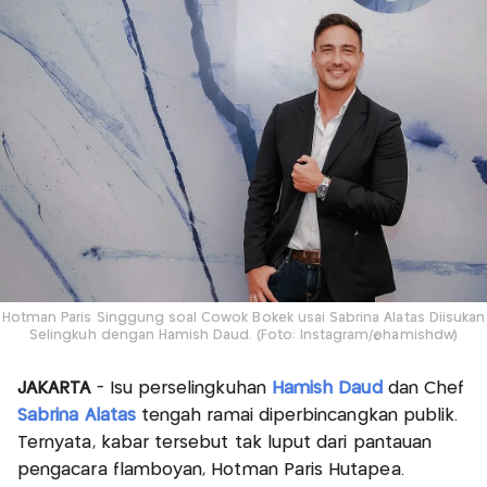
Hotman Paris Singgung soal Cowok Bokek usai Sabrina Alatas Diisukan
Selingkuh dengan Hamish Daud. (Foto: Instagram/@hamishdw)
JAKARTA
- Isu perselingkuhan
Hamish Daud
dan Chef
Sabrina Alatas
tengah ramai diperbincangkan publik.
Ternyata, kabar tersebut tak luput dari pantauan
pengacara flamboyan, Hotman Paris Hutapea.