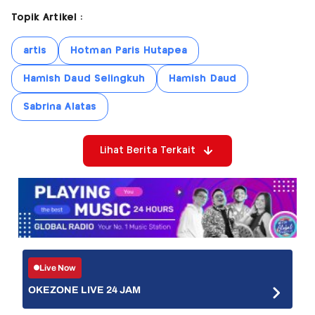
Topik Artikel :
artis
Hotman Paris Hutapea
Hamish Daud Selingkuh
Hamish Daud
Sabrina Alatas
Lihat Berita Terkait
Live Now
OKEZONE LIVE 24 JAM