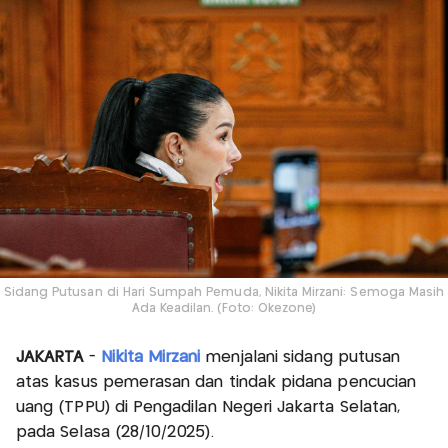
Sidang Putusan di Hari Sumpah Pemuda, Nikita Mirzani: Semoga Masih
Ada Keadilan. (Foto: Okezone)
JAKARTA
-
Nikita Mirzani
menjalani sidang putusan
atas kasus pemerasan dan tindak pidana pencucian
uang (TPPU) di Pengadilan Negeri Jakarta Selatan,
pada Selasa (28/10/2025).