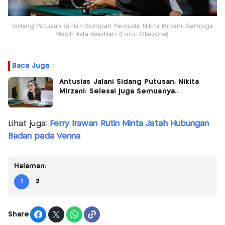
Sidang Putusan di Hari Sumpah Pemuda, Nikita Mirzani: Semoga
Masih Ada Keadilan. (Foto: Okezone)
Baca Juga :
Antusias Jalani Sidang Putusan, Nikita
Mirzani: Selesai juga Semuanya..
Lihat juga:
Ferry Irawan Rutin Minta Jatah Hubungan
Badan pada Venna
Halaman:
1
2
Share