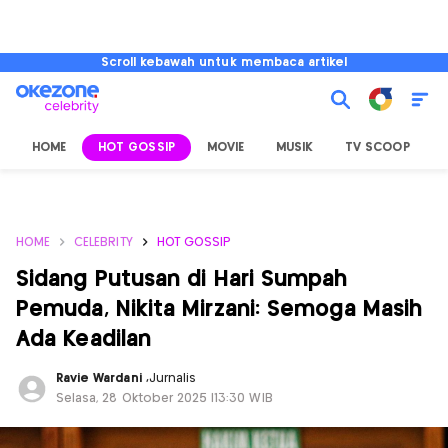
Scroll kebawah untuk membaca artikel
HOME
HOT GOSSIP
MOVIE
MUSIK
TV SCOOP
L
HOME
CELEBRITY
HOT GOSSIP
Sidang Putusan di Hari Sumpah
Pemuda, Nikita Mirzani: Semoga Masih
Ada Keadilan
Ravie Wardani
,
Jurnalis
Selasa, 28 Oktober 2025 |13:30 WIB