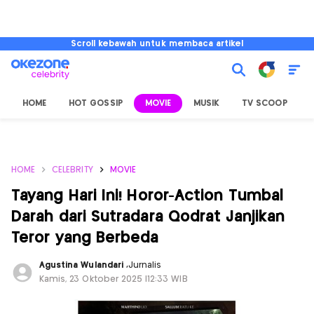
Scroll kebawah untuk membaca artikel
HOME
HOT GOSSIP
MOVIE
MUSIK
TV SCOOP
L
HOME
CELEBRITY
MOVIE
Tayang Hari Ini! Horor-Action Tumbal
Darah dari Sutradara Qodrat Janjikan
Teror yang Berbeda
Agustina Wulandari
,
Jurnalis
Kamis, 23 Oktober 2025 |12:33 WIB