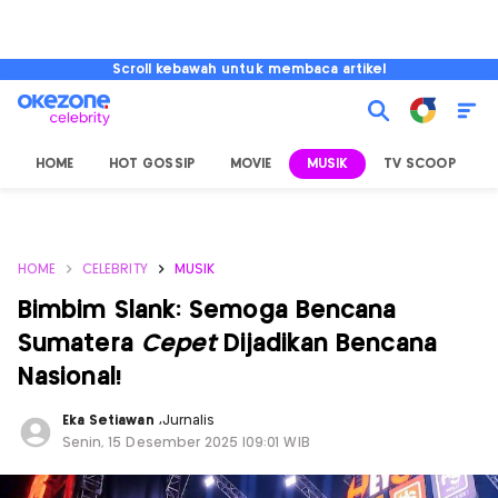
Scroll kebawah untuk membaca artikel
HOME
HOT GOSSIP
MOVIE
MUSIK
TV SCOOP
L
HOME
CELEBRITY
MUSIK
Bimbim Slank: Semoga Bencana
Sumatera
Cepet
Dijadikan Bencana
Nasional!
Eka Setiawan
,
Jurnalis
Senin, 15 Desember 2025 |09:01 WIB