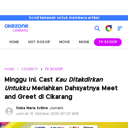
Scroll kebawah untuk membaca artikel
HOME
HOT GOSSIP
MOVIE
MUSIK
TV SCOOP
L
HOME
CELEBRITY
TV SCOOP
Minggu Ini, Cast
Kau Ditakdirkan
Untukku
Meriahkan Dahsyatnya Meet
and Greet di Cikarang
Siska Maria Eviline
,
Jurnalis
Jum'at, 10 Oktober 2025 |07:30 WIB