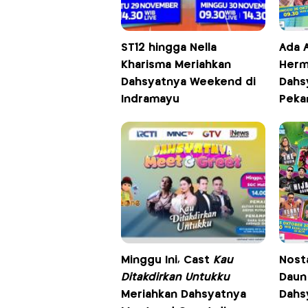
ST12 hingga Nella
Ada 
Kharisma Meriahkan
Herm
Dahsyatnya Weekend di
Dahs
Indramayu
Pekan
Minggu Ini, Cast
Kau
Nosta
Ditakdirkan Untukku
Daun 
Meriahkan Dahsyatnya
Dahs