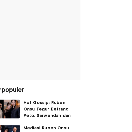
rpopuler
Hot Gossip: Ruben
Onsu Tegur Betrand
Peto, Sarwendah dan
Gio Tak Lagi Umbar
Mediasi Ruben Onsu
Kemesraan