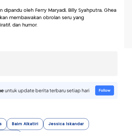
 dipandu oleh Ferry Maryadi, Billy Syahputra, Ghea
 akan membawakan obrolan seru yang
iratif, dan humor.
ne
untuk update berita terbaru setiap hari
Follow
s
Baim Alkatiri
Jessica Iskandar