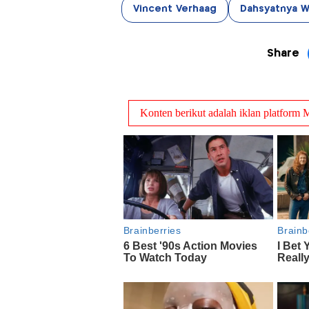
Vincent Verhaag
Dahsyatnya 
Share