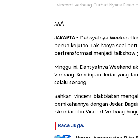
Vincent Verhaag Curhat Nyaris Pisah 
A
A
A
JAKARTA
- Dahsyatnya Weekend kin
penuh kejutan. Tak hanya soal pert
bertransformasi menjadi talkshow 
Minggu ini, Dahsyatnya Weekend ak
Verhaag. Kehidupan Jedar yang tam
selalu senang.
Bahkan, Vincent blakblakan mengak
pernikahannya dengan Jedar. Bagaim
Iskandar dan Vincent Verhaag hingga
Baca Juga: