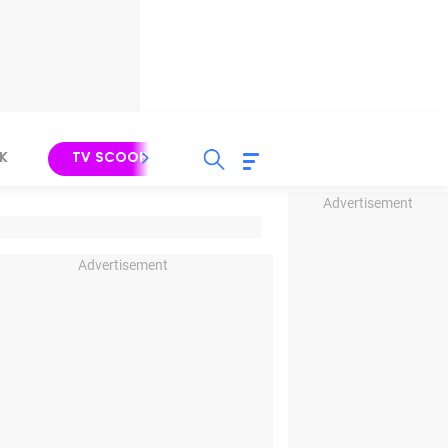
K
TV SCOOP
LIRIK
K-POP
IND
Advertisement
Advertisement