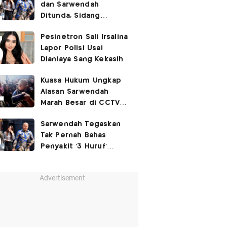
dan Sarwendah
Ditunda, Sidang
Berlanjut Minggu Depan
Pesinetron Sali Irsalina
Lapor Polisi Usai
Dianiaya Sang Kekasih
Kuasa Hukum Ungkap
Alasan Sarwendah
Marah Besar di CCTV
yang Viral, Buntut
Sarwendah Tegaskan
Kecewa Mendalam
Tak Pernah Bahas
Penyakit '3 Huruf'
Ruben Onsu
Advertisement