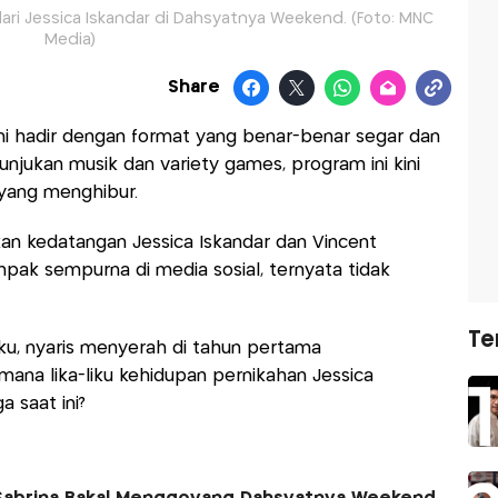
dari Jessica Iskandar di Dahsyatnya Weekend. (Foto: MNC
Media)
Share
i hadir dengan format yang benar-benar segar dan
unjukan musik dan variety games, program ini kini
yang menghibur.
an kedatangan Jessica Iskandar dan Vincent
pak sempurna di media sosial, ternyata tidak
Te
u, nyaris menyerah di tahun pertama
ana lika-liku kehidupan pernikahan Jessica
 saat ini?