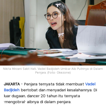
Nikita Mirzani Sakit Hati, Vadel Badjideh Umbar Aib Putrinya di Dalam
Penjara. (Foto: Okezone)
JAKARTA
- Penjara ternyata tidak membuat
Vadel
Badjideh
bertobat dan menyadari kesalahannya. Di
luar dugaan, dancer 20 tahun itu ternyata
‘mengobral’ aibnya di dalam penjara.