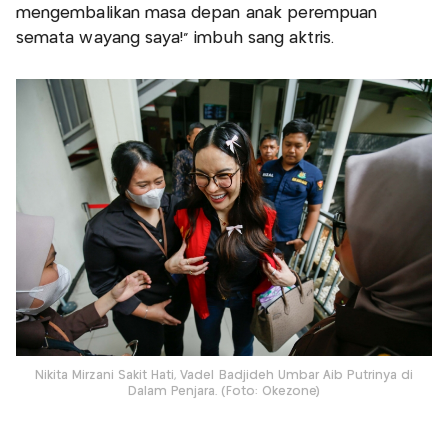
mengembalikan masa depan anak perempuan
semata wayang saya!” imbuh sang aktris.
Nikita Mirzani Sakit Hati, Vadel Badjideh Umbar Aib Putrinya di
Dalam Penjara. (Foto: Okezone)