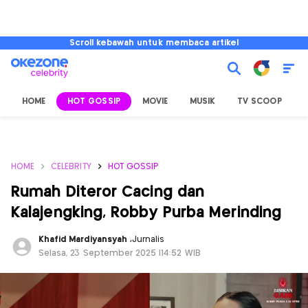
Scroll kebawah untuk membaca artikel
HOME
HOT GOSSIP
MOVIE
MUSIK
TV SCOOP
L
HOME
CELEBRITY
HOT GOSSIP
Rumah Diteror Cacing dan
Kalajengking, Robby Purba Merinding
Khafid Mardiyansyah
,
Jurnalis
Selasa, 23 September 2025 |14:52 WIB