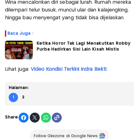
Wina mencalonkan diri sebagai lurah. Rumah mereka
dilempari telur busuk, muncul ular dan kalajengking,
hingga bau menyengat yang tidak bisa dijelaskan.
Baca Juga :
Ketika Horor Tak Lagi Menakutkan Robby
Purba Hadirkan Sisi Lain Kisah Mistis
Lihat juga:
Video Kondisi Terkini Indra Bekti
Halaman:
1
2
Share
Follow Okezone di Google News