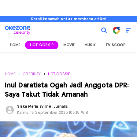
Scroll kebawah untuk membaca artikel
HOME
HOT GOSSIP
MOVIE
MUSIK
TV SCOOP
L
HOME
CELEBRITY
HOT GOSSIP
Inul Daratista Ogah Jadi Anggota DPR:
Saya Takut Tidak Amanah
Siska Maria Eviline
,
Jurnalis
Kamis, 18 September 2025 |08:15 WIB