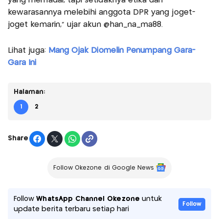
yang memadai, tapi setidaknya etika dan
kewarasannya melebihi anggota DPR yang joget-
joget kemarin,” ujar akun @han_na_ma88.
Lihat juga:
Mang Ojak Diomelin Penumpang Gara-
Gara Ini
Halaman:
1
2
Share
Follow Okezone di Google News
Follow
WhatsApp Channel Okezone
untuk
Follow
update berita terbaru setiap hari