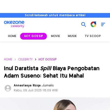
Scroll kebawah untuk membaca artikel
HOME
HOT GOSSIP
MOVIE
MUSIK
TV SCOOP
L
HOME
CELEBRITY
HOT GOSSIP
Inul Daratista
Spill
Biaya Pengobatan
Adam Suseno: Sehat Itu Mahal
Annastasya Rizqa
,
Jurnalis
Rabu, 09 Juli 2025 |18:09 WIB