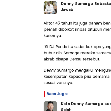
Denny Sumargo Bebaskan
Jawab
Aktor 43 tahun itu juga paham bena
pernah diboikot imbas dituduh men
kariernya.
“Si DJ Panda itu sadar kok apa yang
bubur nih. Semoga mereka sama-sa
akrab disapa Densu tersebut.
Denny Sumargo mengaku, mengunda
kesempatan kepada pria bernama as
sesuai versinya.
Baca Juga:
Kata Denny Sumargo soal
Salah