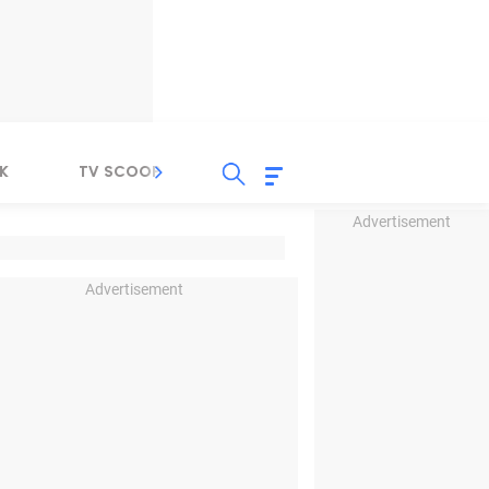
K
TV SCOOP
LIRIK
K-POP
IND
Advertisement
Advertisement