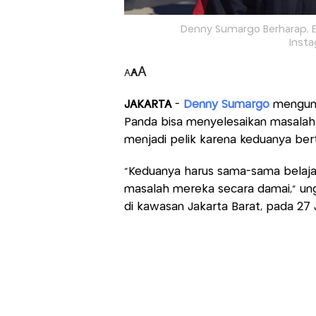
Denny Sumargo Berharap, Eri
Inst
A
A
A
JAKARTA
-
Denny Sumargo
mengung
Panda bisa menyelesaikan masalah
menjadi pelik karena keduanya be
“Keduanya harus sama-sama belaja
masalah mereka secara damai,” un
di kawasan Jakarta Barat, pada 27 J