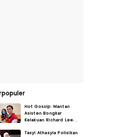
rpopuler
Hot Gossip: Mantan
Asisten Bongkar
Kelakuan Richard Lee,
Fangfang Polisikan Adik
Tasyi Athasyia Polisikan
Vicky Prasetyo