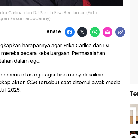
ka Carlina dan DJ Panda Bisa Berdamai. (Foto:
agram/@sumargodenny)
Share
kapkan harapannya agar Erika Carlina dan DJ
 mereka secara kekeluargaan. Permasalahan
rtahan dalam ego.
r menurunkan ego agar bisa menyelesaikan
gkap aktor
5CM
tersebut saat ditemui awak media
uli 2025.
Te