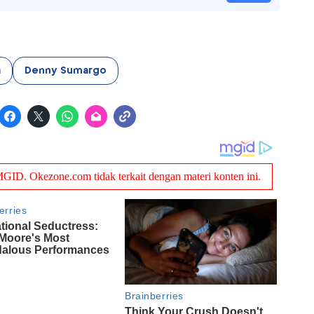
a
Denny Sumargo