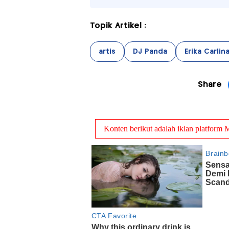
Topik Artikel :
artis
DJ Panda
Erika Carlin
Share