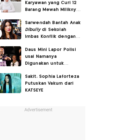
Karyawan yang Curi 12
Barang Mewah Miliknya
Senilai Rp570 Juta
Sarwendah Bantah Anak
Dibully
di Sekolah
Imbas Konflik dengan
Ruben Onsu
Daus Mini Lapor Polisi
usai Namanya
Digunakan untuk
Menyebarkan Konten
Sakit, Sophia Laforteza
SARA
Putuskan Vakum dari
KATSEYE
Advertisement