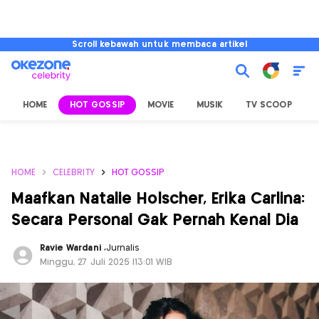
Scroll kebawah untuk membaca artikel
HOME
HOT GOSSIP
MOVIE
MUSIK
TV SCOOP
L
HOME
CELEBRITY
HOT GOSSIP
Maafkan Natalie Holscher, Erika Carlina:
Secara Personal Gak Pernah Kenal Dia
Ravie Wardani
,
Jurnalis
Minggu, 27 Juli 2025 |13:01 WIB