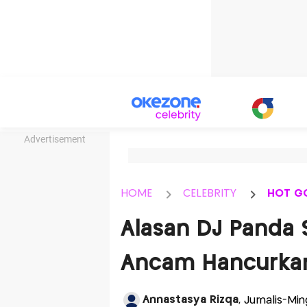
Advertisement
HOME
CELEBRITY
HOT G
Alasan DJ Panda 
Ancam Hancurkan 
Annastasya Rizqa
, Jurnalis-Mi