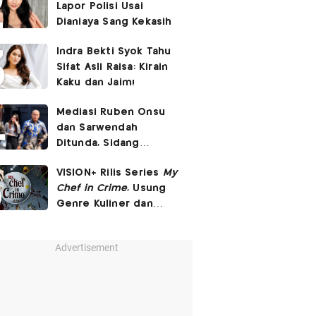
Lapor Polisi Usai
Dianiaya Sang Kekasih
Indra Bekti Syok Tahu
Sifat Asli Raisa: Kirain
Kaku dan Jaim!
Mediasi Ruben Onsu
dan Sarwendah
Ditunda, Sidang
Berlanjut Minggu Depan
VISION+ Rilis Series
My
Chef in Crime
, Usung
Genre Kuliner dan
Investigasi Kriminal
Advertisement