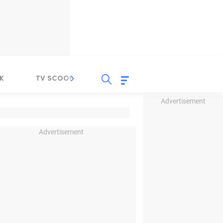
K
TV SCOOP
LIRIK
K-POP
IND
Advertisement
Advertisement