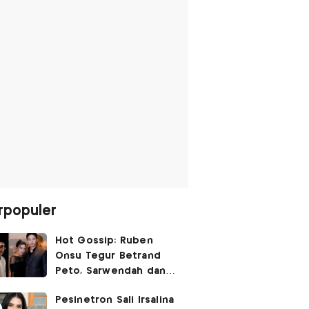
rpopuler
Hot Gossip: Ruben
Onsu Tegur Betrand
Peto, Sarwendah dan
Gio Tak Lagi Umbar
Pesinetron Sali Irsalina
Kemesraan