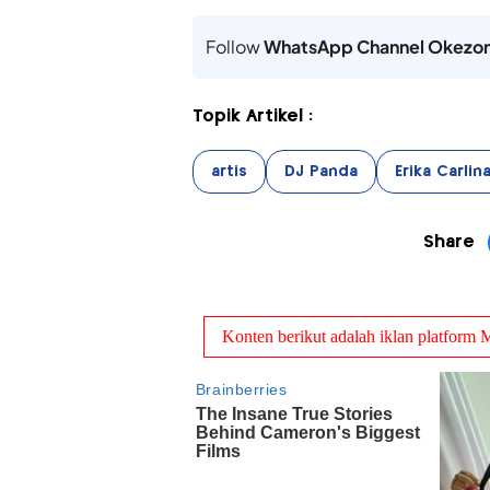
Follow
WhatsApp Channel Okezo
Topik Artikel :
artis
DJ Panda
Erika Carlin
Share