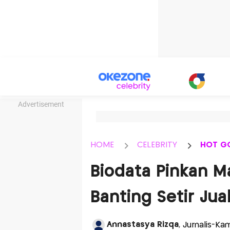
Advertisement
HOME
CELEBRITY
HOT G
Biodata Pinkan M
Banting Setir Jua
Annastasya Rizqa
, Jurnalis-Kam