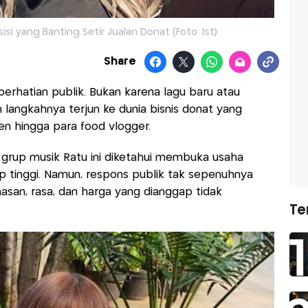
i yang Banting Setir Jualan Donat (Foto: Ist)
Share
erhatian publik. Bukan karena lagu baru atau
langkahnya terjun ke dunia bisnis donat yang
zen hingga para food vlogger.
i grup musik Ratu ini diketahui membuka usaha
p tinggi. Namun, respons publik tak sepenuhnya
asan, rasa, dan harga yang dianggap tidak
Te