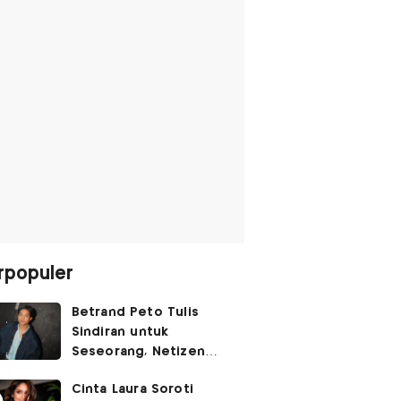
rpopuler
Betrand Peto Tulis
Sindiran untuk
Seseorang, Netizen
Soroti Gaya Bahasanya
Cinta Laura Soroti
yang Bukan 'Gen Z