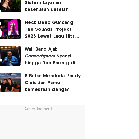
Sistem Layanan
Banget'
Kesehatan setelah
Pasien BPJS Curhat
Neck Deep Guncang
Ditelantarkan
The Sounds Project
2026 Lewat Lagu Hits
December
hingga
In
Wali Band Ajak
Bloom
Concertgoers
Nyanyi
hingga Doa Bareng di
The Sounds Project
8 Bulan Menduda, Fandy
2026
Christian Pamer
Kemesraan dengan
Pacar Baru
Advertisement