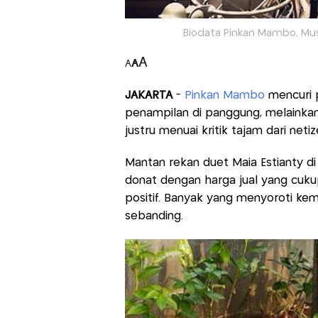
Biodata Pinkan Mambo, Musis
A
A
A
JAKARTA
-
Pinkan Mambo
mencuri p
penampilan di panggung, melainkan 
justru menuai kritik tajam dari neti
Mantan rekan duet Maia Estianty d
donat dengan harga jual yang cuku
positif. Banyak yang menyoroti kem
sebanding.