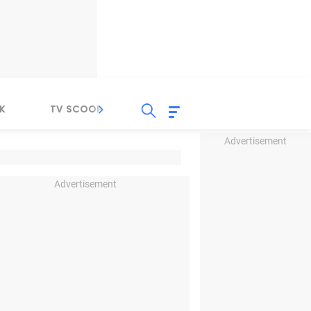
K
TV SCOOP
LIRIK
K-POP
IND
Advertisement
Advertisement