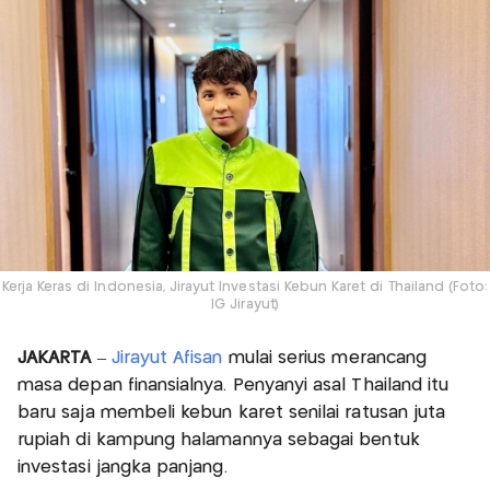
Kerja Keras di Indonesia, Jirayut Investasi Kebun Karet di Thailand (Foto:
IG Jirayut)
JAKARTA
–
Jirayut Afisan
mulai serius merancang
masa depan finansialnya. Penyanyi asal Thailand itu
baru saja membeli kebun karet senilai ratusan juta
rupiah di kampung halamannya sebagai bentuk
investasi jangka panjang.