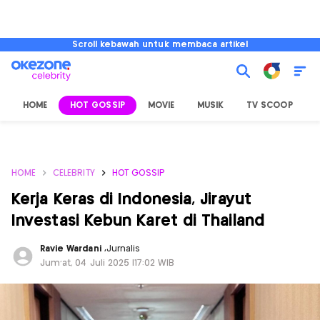
Scroll kebawah untuk membaca artikel
HOME
HOT GOSSIP
MOVIE
MUSIK
TV SCOOP
L
HOME
CELEBRITY
HOT GOSSIP
Kerja Keras di Indonesia, Jirayut
Investasi Kebun Karet di Thailand
Ravie Wardani
,
Jurnalis
Jum'at, 04 Juli 2025 |17:02 WIB