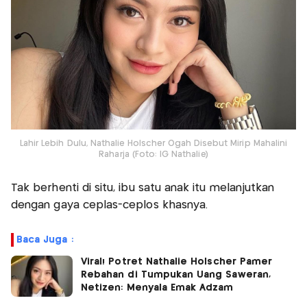
Lahir Lebih Dulu, Nathalie Holscher Ogah Disebut Mirip Mahalini
Raharja (Foto: IG Nathalie)
Tak berhenti di situ, ibu satu anak itu melanjutkan
dengan gaya ceplas-ceplos khasnya.
Baca Juga :
Viral! Potret Nathalie Holscher Pamer
Rebahan di Tumpukan Uang Saweran,
Netizen: Menyala Emak Adzam