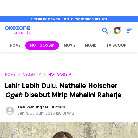
Scroll kebawah untuk membaca artikel
HOME
HOT GOSSIP
MOVIE
MUSIK
TV SCOOP
L
HOME
CELEBRITY
HOT GOSSIP
Lahir Lebih Dulu, Nathalie Holscher
Ogah
Disebut Mirip Mahalini Raharja
Alan Pamungkas
,
Jurnalis
Senin, 30 Juni 2025 |20:01 WIB