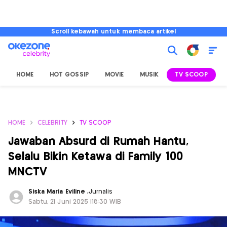
Scroll kebawah untuk membaca artikel
HOME
HOT GOSSIP
MOVIE
MUSIK
TV SCOOP
L
HOME
CELEBRITY
TV SCOOP
Jawaban Absurd di Rumah Hantu,
Selalu Bikin Ketawa di Family 100
MNCTV
Siska Maria Eviline
,
Jurnalis
Sabtu, 21 Juni 2025 |18:30 WIB