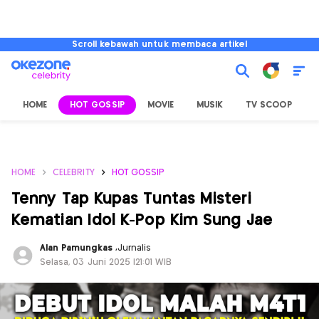
Scroll kebawah untuk membaca artikel
HOME
HOT GOSSIP
MOVIE
MUSIK
TV SCOOP
L
HOME
CELEBRITY
HOT GOSSIP
Tenny Tap Kupas Tuntas Misteri
Kematian Idol K-Pop Kim Sung Jae
Alan Pamungkas
,
Jurnalis
Selasa, 03 Juni 2025 |21:01 WIB