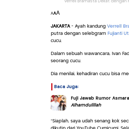
Verrell Bramasta Dekat dengan Fuj
A
A
A
JAKARTA
- Ayah kandung
Verrell B
putra dengan selebgram
Fujianti U
cucu.
Dalam sebuah wawancara, Ivan Fadi
seorang cucu.
Dia menilai, kehadiran cucu bisa m
Baca Juga:
Fuji Jawab Rumor Asmara
Alhamdulillah
“Siaplah, saya udah senang kok sec
dikutip dari YouTube Cumicumi, Sel