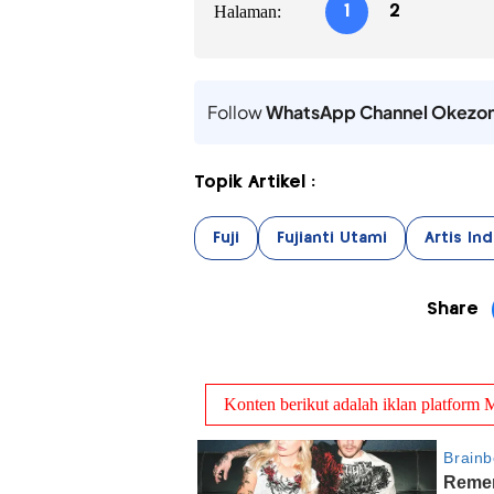
Halaman:
1
2
Follow
WhatsApp Channel Okezo
Topik Artikel :
Fuji
Fujianti Utami
Artis In
Share