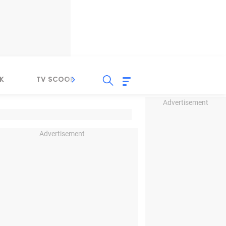
K
TV SCOOP
LIRIK
K-POP
IND
Advertisement
Advertisement