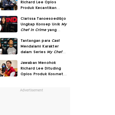
Richard Lee Oplos
Produk Kecantikan
hingga Transfer Uang
Clarissa Tanoesoedibjo
ke Ani-Ani
Ungkap Konsep Unik
My
Chef in Crime
yang
Beda dari Series Crime
Tantangan para
Cast
Lain
Mendalami Karakter
dalam Series
My Chef in
Crime
Jawaban Menohok
Richard Lee Dituding
Oplos Produk Kosmetik
hingga Punya Ani-Ani
Advertisement