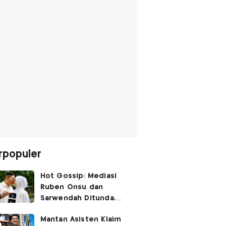
rpopuler
Hot Gossip: Mediasi
Ruben Onsu dan
Sarwendah Ditunda,
Irish Bella Hamil Anak
Mantan Asisten Klaim
Ketiga