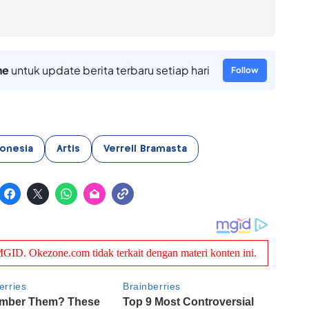
ne
untuk update berita terbaru setiap hari
Follow
donesia
Artis
Verrell Bramasta