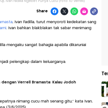
i, Ivan Fadilla Ngebet Punya Cucu (Foto: IG Verrell)
Share
ramasta
, Ivan Fadilla, turut menyoroti kedekatan sang
tami
. Ivan bahkan blakblakan tak sabar menimang
lla mengaku sangat bahagia apabila dikaruniai
enjadi pelengkap dalam keluarganya.
Te
 dengan Verrell Bramasta: Kalau Jodoh
epatnya nimang cucu mah senang gitu," kata Ivan,
asa (3/6/2025).