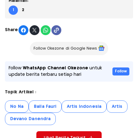
Halaman:
1
2
Share
Follow Okezone di Google News
Follow
WhatsApp Channel Okezone
untuk
Follow
update berita terbaru setiap hari
Topik Artikel :
No Na
Baila Fauri
Artis Indonesia
Artis
Devano Danendra
Lihat Berita Terkait