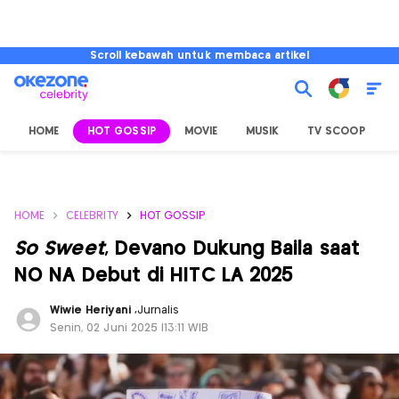
Scroll kebawah untuk membaca artikel
HOME
HOT GOSSIP
MOVIE
MUSIK
TV SCOOP
L
HOME
CELEBRITY
HOT GOSSIP
So Sweet
, Devano Dukung Baila saat
NO NA Debut di HITC LA 2025
Wiwie Heriyani
,
Jurnalis
Senin, 02 Juni 2025 |13:11 WIB