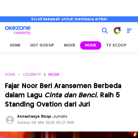
Scroll kebawah untuk membaca artikel
HOME
HOT GOSSIP
MOVIE
MUSIK
TV SCOOP
L
HOME
CELEBRITY
MUSIK
Fajar Noor Beri Aransemen Berbeda
dalam Lagu
Cinta dan Benci
, Raih 5
Standing Ovation dari Juri
Annastasya Rizqa
,
Jurnalis
Selasa, 06 Mei 2025 |01:37 WIB