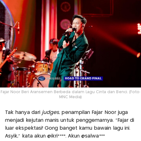
Fajar Noor Beri Aransemen Berbeda dalam Lagu Cinta dan Benci. (Foto:
MNC Media)
Tak hanya dari
judges
, penampilan Fajar Noor juga
menjadi kejutan manis untuk penggemarnya. "Fajar di
luar ekspektasi! Gong banget kamu bawain lagu ini.
Asyik," kata akun @ikri****. Akun @salwa***