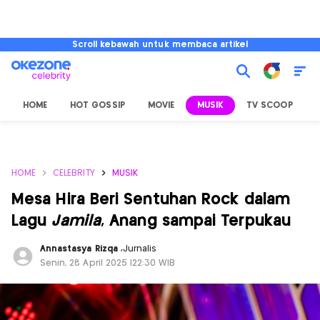
Scroll kebawah untuk membaca artikel
HOME
HOT GOSSIP
MOVIE
MUSIK
TV SCOOP
L
HOME
CELEBRITY
MUSIK
Mesa Hira Beri Sentuhan Rock dalam
Lagu
Jamila
, Anang sampai Terpukau
Annastasya Rizqa
,
Jurnalis
Senin, 28 April 2025 |22:30 WIB