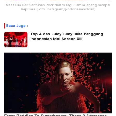
Mesa Hira Beri Sentuhan Rock dalam Lagu Jamila, Anang sampai
Terpukau. (Foto: Instagram/@indonesianidolid)
Baca Juga :
Top 4 dan Juicy Luicy Buka Panggung
Indonesian Idol Season XIII