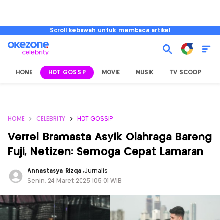
Scroll kebawah untuk membaca artikel
HOME
HOT GOSSIP
MOVIE
MUSIK
TV SCOOP
L
HOME
CELEBRITY
HOT GOSSIP
Verrel Bramasta Asyik Olahraga Bareng
Fuji, Netizen: Semoga Cepat Lamaran
Annastasya Rizqa
,
Jurnalis
Senin, 24 Maret 2025 |05:01 WIB