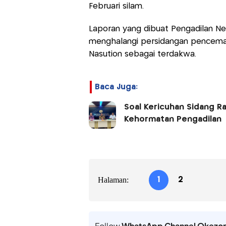
Februari silam.
Laporan yang dibuat Pengadilan Neg
menghalangi persidangan pencemar
Nasution sebagai terdakwa.
Baca Juga:
Soal Kericuhan Sidang R
Kehormatan Pengadilan
Halaman:
1
2
Follow
WhatsApp Channel Okezo