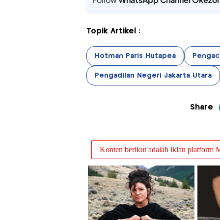
Topik Artikel :
Hotman Paris Hutapea
Pengac
Pengadilan Negeri Jakarta Utara
Share