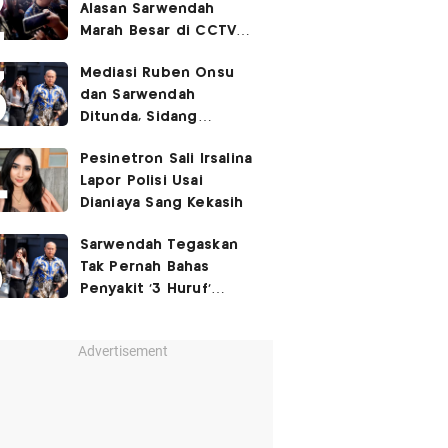
Alasan Sarwendah
Marah Besar di CCTV
yang Viral, Buntut
Mediasi Ruben Onsu
Kecewa Mendalam
dan Sarwendah
Ditunda, Sidang
Berlanjut Minggu Depan
Pesinetron Sali Irsalina
Lapor Polisi Usai
Dianiaya Sang Kekasih
Sarwendah Tegaskan
Tak Pernah Bahas
Penyakit '3 Huruf'
Ruben Onsu
Advertisement