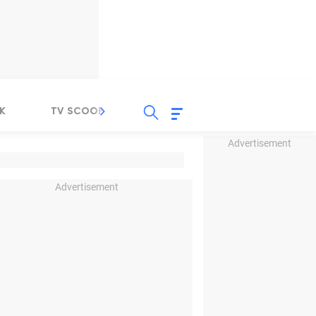
K
TV SCOOP
LIRIK
K-POP
IND
Advertisement
Advertisement