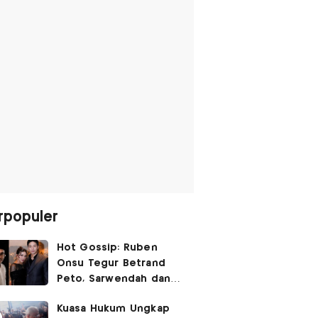
rpopuler
Hot Gossip: Ruben
Onsu Tegur Betrand
Peto, Sarwendah dan
Gio Tak Lagi Umbar
Kuasa Hukum Ungkap
Kemesraan