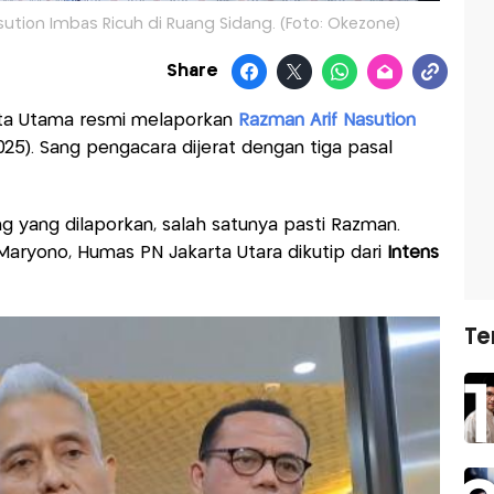
sution Imbas Ricuh di Ruang Sidang. (Foto: Okezone)
Share
rta Utama resmi melaporkan
Razman Arif Nasution
025). Sang pengacara dijerat dengan tiga pasal
ng yang dilaporkan, salah satunya pasti Razman.
r Maryono, Humas PN Jakarta Utara dikutip dari
Intens
Te