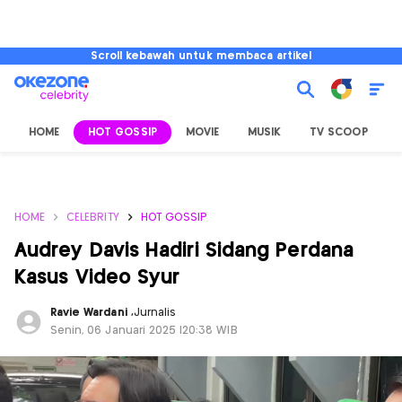
Scroll kebawah untuk membaca artikel
HOME
HOT GOSSIP
MOVIE
MUSIK
TV SCOOP
L
HOME
CELEBRITY
HOT GOSSIP
Audrey Davis Hadiri Sidang Perdana
Kasus Video Syur
Ravie Wardani
,
Jurnalis
Senin, 06 Januari 2025 |20:38 WIB