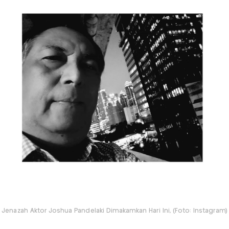
Jenazah Aktor Joshua Pandelaki Dimakamkan Hari Ini, (Foto: Instagram)