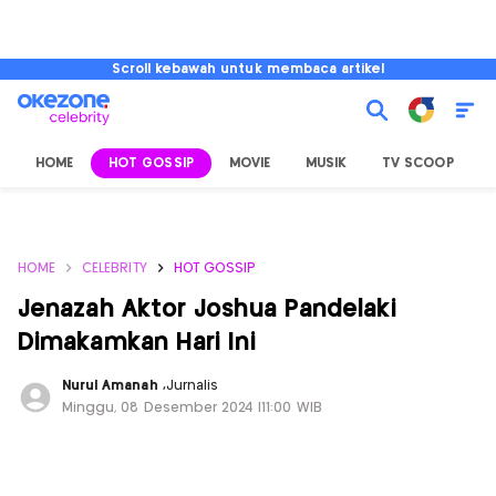
Scroll kebawah untuk membaca artikel
HOME
HOT GOSSIP
MOVIE
MUSIK
TV SCOOP
L
HOME
CELEBRITY
HOT GOSSIP
Jenazah Aktor Joshua Pandelaki
Dimakamkan Hari Ini
Nurul Amanah
,
Jurnalis
Minggu, 08 Desember 2024 |11:00 WIB