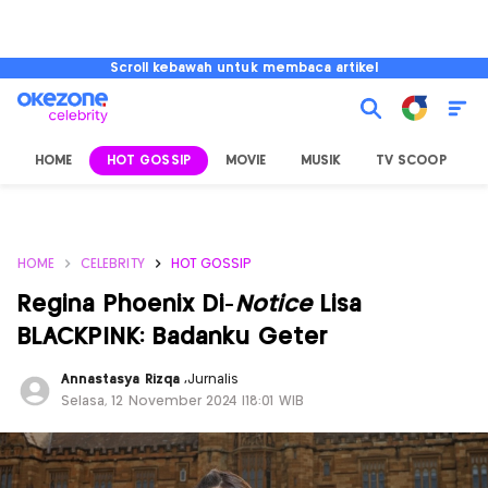
Scroll kebawah untuk membaca artikel
HOME
HOT GOSSIP
MOVIE
MUSIK
TV SCOOP
L
HOME
CELEBRITY
HOT GOSSIP
Regina Phoenix Di-
Notice
Lisa
BLACKPINK: Badanku Geter
Annastasya Rizqa
,
Jurnalis
Selasa, 12 November 2024 |18:01 WIB