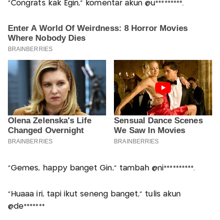
“Congrats kak Egin,” komentar akun @u*********.
“Gemes, happy banget Gin,” tambah @ni**********.
“Huaaa iri, tapi ikut seneng banget,” tulis akun
@de*******