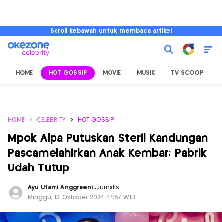
Scroll kebawah untuk membaca artikel
HOME
HOT GOSSIP
MOVIE
MUSIK
TV SCOOP
L
HOME
CELEBRITY
HOT GOSSIP
Mpok Alpa Putuskan Steril Kandungan
Pascamelahirkan Anak Kembar: Pabrik
Udah Tutup
Ayu Utami Anggraeni
,
Jurnalis
Minggu, 13 Oktober 2024 |17:57 WIB