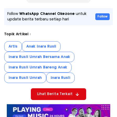
Follow
WhatsApp Channel Okezone
untuk
Follow
update berita terbaru setiap hari
Topik Artikel :
Artis
Anak Inara Rusli
Inara Rusli Umrah Bersama Anak
Inara Rusli Umrah Bareng Anak
Inara Rusli Umrah
Inara Rusli
Lihat Berita Terkait