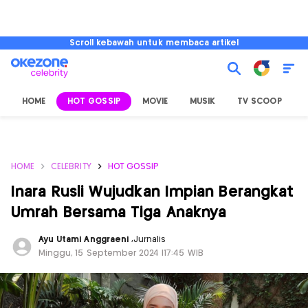
Scroll kebawah untuk membaca artikel
HOME
HOT GOSSIP
MOVIE
MUSIK
TV SCOOP
L
HOME
CELEBRITY
HOT GOSSIP
Inara Rusli Wujudkan Impian Berangkat
Umrah Bersama Tiga Anaknya
Ayu Utami Anggraeni
,
Jurnalis
Minggu, 15 September 2024 |17:45 WIB