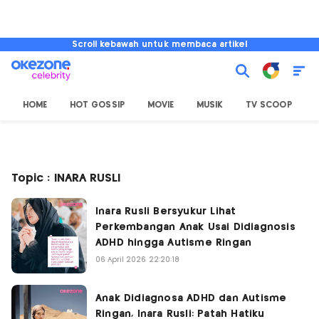
Scroll kebawah untuk membaca artikel
HOME
HOT GOSSIP
MOVIE
MUSIK
TV SCOOP
L
Topic : INARA RUSLI
Inara Rusli Bersyukur Lihat
Perkembangan Anak Usai Didiagnosis
ADHD hingga Autisme Ringan
06 April 2026 22:20:18
Anak Didiagnosa ADHD dan Autisme
Ringan, Inara Rusli: Patah Hatiku