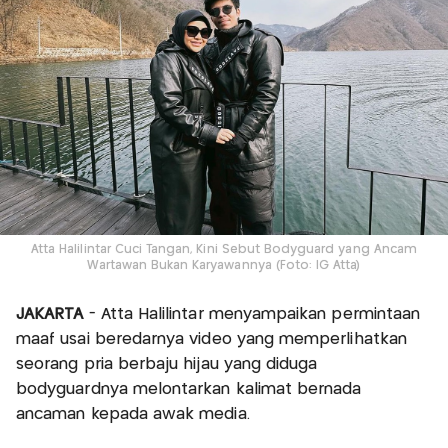
Atta Halilintar Cuci Tangan, Kini Sebut Bodyguard yang Ancam
Wartawan Bukan Karyawannya (Foto: IG Atta)
JAKARTA
- Atta Halilintar menyampaikan permintaan
maaf usai beredarnya video yang memperlihatkan
seorang pria berbaju hijau yang diduga
bodyguardnya melontarkan kalimat bernada
ancaman kepada awak media.