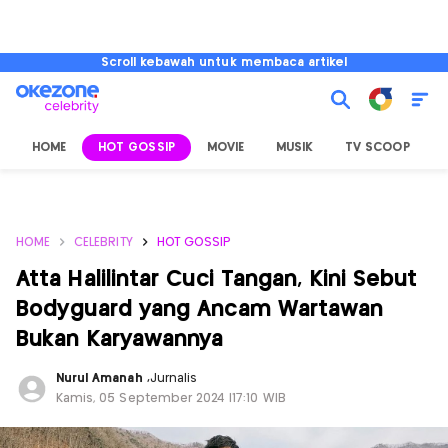
Scroll kebawah untuk membaca artikel
HOME
HOT GOSSIP
MOVIE
MUSIK
TV SCOOP
L
HOME
CELEBRITY
HOT GOSSIP
Atta Halilintar Cuci Tangan, Kini Sebut
Bodyguard yang Ancam Wartawan
Bukan Karyawannya
Nurul Amanah
,
Jurnalis
Kamis, 05 September 2024 |17:10 WIB