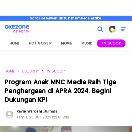
Scroll kebawah untuk membaca artikel
HOME
HOT GOSSIP
MOVIE
MUSIK
TV SCOOP
L
HOME
CELEBRITY
TV SCOOP
Program Anak MNC Media Raih Tiga
Penghargaan di APRA 2024, Begini
Dukungan KPI
Ravie Wardani
,
Jurnalis
Kamis, 25 Juli 2024 |22:01 WIB