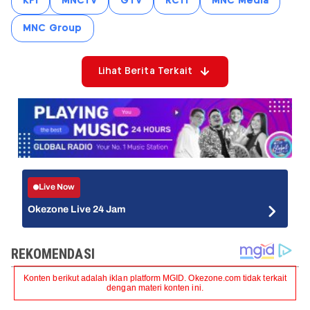
KPI
MNCTV
GTV
RCTI
MNC Media
MNC Group
Lihat Berita Terkait
Live Now
Okezone Live 24 Jam