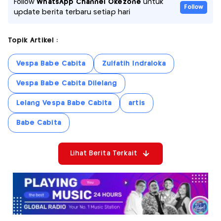
Follow
WhatsApp Channel Okezone
untuk
Follow
update berita terbaru setiap hari
Topik Artikel :
Vespa Babe Cabita
Zulfatih Indraloka
Vespa Babe Cabita Dilelang
Lelang Vespa Babe Cabita
artis
Babe Cabita
Lihat Berita Terkait