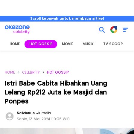
Scroll kebawah untuk membaca artikel
HOME
HOT GOSSIP
MOVIE
MUSIK
TV SCOOP
L
HOME
CELEBRITY
HOT GOSSIP
Istri Babe Cabita Hibahkan Uang
Lelang Rp212 Juta ke Masjid dan
Ponpes
Selvianus
,
Jurnalis
Senin, 13 Mei 2024 |19:35 WIB