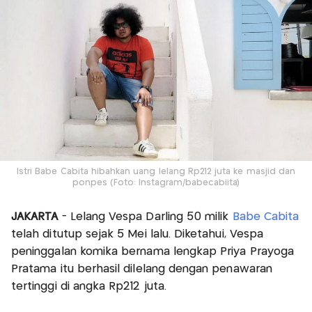
Istri Babe Cabita hibahkan uang lelang Rp212 juta ke masjid dan
ponpes (Foto: Instagram/babecabiita)
JAKARTA
- Lelang Vespa Darling 50 milik
Babe Cabita
telah ditutup sejak 5 Mei lalu. Diketahui, Vespa
peninggalan komika bernama lengkap Priya Prayoga
Pratama itu berhasil dilelang dengan penawaran
tertinggi di angka Rp212 juta.