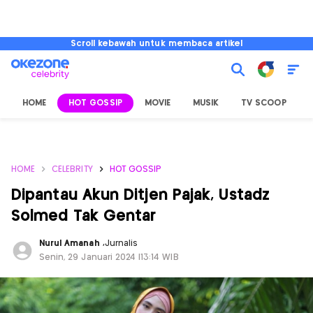
Scroll kebawah untuk membaca artikel
HOME
HOT GOSSIP
MOVIE
MUSIK
TV SCOOP
L
HOME
CELEBRITY
HOT GOSSIP
Dipantau Akun Ditjen Pajak, Ustadz
Solmed Tak Gentar
Nurul Amanah
,
Jurnalis
Senin, 29 Januari 2024 |13:14 WIB