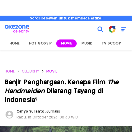
Scroll kebawah untuk membaca artikel
HOME
HOT GOSSIP
MOVIE
MUSIK
TV SCOOP
L
HOME
CELEBRITY
MOVIE
Banjir Penghargaan, Kenapa Film
The
Handmaiden
Dilarang Tayang di
Indonesia?
Cahyo Yulianto
,
Jurnalis
Rabu, 18 Oktober 2023 |00:30 WIB