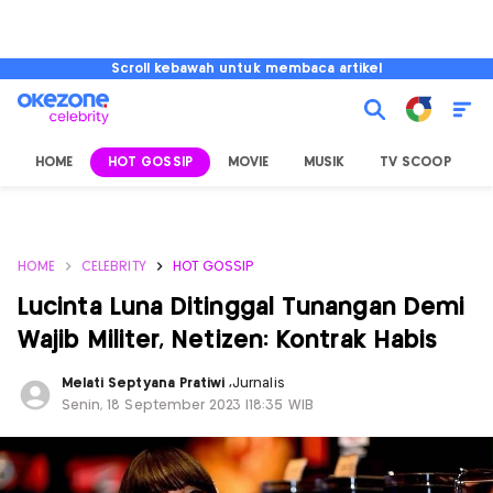
Scroll kebawah untuk membaca artikel
HOME
HOT GOSSIP
MOVIE
MUSIK
TV SCOOP
L
HOME
CELEBRITY
HOT GOSSIP
Lucinta Luna Ditinggal Tunangan Demi
Wajib Militer, Netizen: Kontrak Habis
Melati Septyana Pratiwi
,
Jurnalis
Senin, 18 September 2023 |18:35 WIB