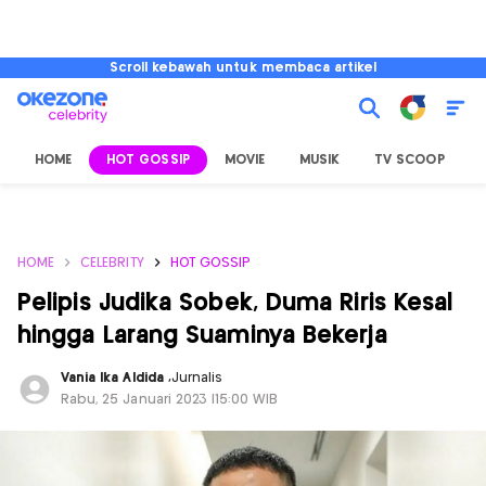
Scroll kebawah untuk membaca artikel
HOME
HOT GOSSIP
MOVIE
MUSIK
TV SCOOP
L
HOME
CELEBRITY
HOT GOSSIP
Pelipis Judika Sobek, Duma Riris Kesal
hingga Larang Suaminya Bekerja
Vania Ika Aldida
,
Jurnalis
Rabu, 25 Januari 2023 |15:00 WIB