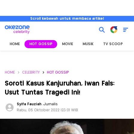
Scroll kebawah untuk membaca artikel
HOME
HOT GOSSIP
MOVIE
MUSIK
TV SCOOP
L
HOME
CELEBRITY
HOT GOSSIP
Soroti Kasus Kanjuruhan, Iwan Fals:
Usut Tuntas Tragedi Ini!
Syifa Fauziah
,
Jurnalis
Rabu, 05 Oktober 2022 |23:01 WIB