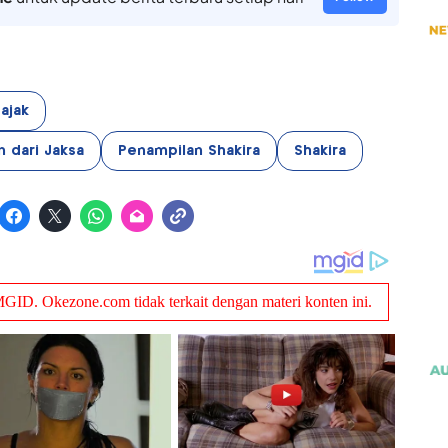
ajak
n dari Jaksa
Penampilan Shakira
Shakira