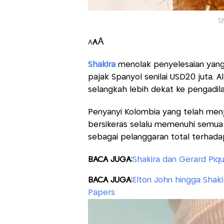
S
A
A
A
Shakira
menolak penyelesaian yang
pajak Spanyol senilai USD20 juta. 
selangkah lebih dekat ke pengadila
Penyanyi Kolombia yang telah menjua
bersikeras selalu memenuhi semua
sebagai pelanggaran total terhada
BACA JUGA:
Shakira dan Gerard Piq
BACA JUGA:
Elton John hingga Shak
Papers