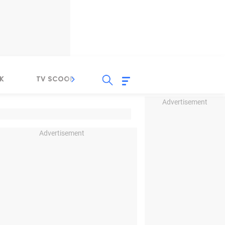
K
TV SCOOP
LIRIK
K-POP
IND
Advertisement
Advertisement