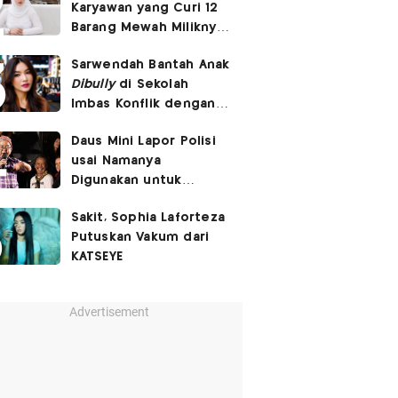
Karyawan yang Curi 12
Barang Mewah Miliknya
Senilai Rp570 Juta
Sarwendah Bantah Anak
Dibully
di Sekolah
Imbas Konflik dengan
Ruben Onsu
Daus Mini Lapor Polisi
usai Namanya
Digunakan untuk
Menyebarkan Konten
Sakit, Sophia Laforteza
SARA
Putuskan Vakum dari
KATSEYE
Advertisement