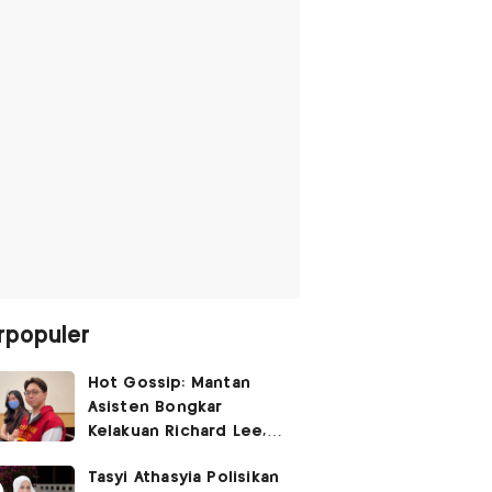
rpopuler
Hot Gossip: Mantan
Asisten Bongkar
Kelakuan Richard Lee,
Fangfang Polisikan Adik
Tasyi Athasyia Polisikan
Vicky Prasetyo