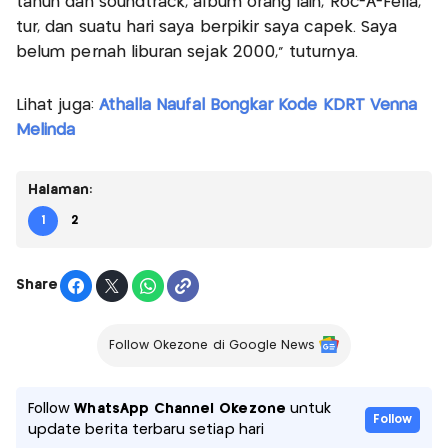
tahun dan soundtrack, album orang lain, Roc-A-Fella,
tur, dan suatu hari saya berpikir saya capek. Saya
belum pernah liburan sejak 2000,” tuturnya.
Lihat juga:
Athalla Naufal Bongkar Kode KDRT Venna
Melinda
Halaman:
1
2
Share
Follow Okezone di Google News
Follow
WhatsApp Channel Okezone
untuk
Follow
update berita terbaru setiap hari