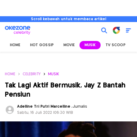
Scroll kebawah untuk membaca artikel
HOME
HOT GOSSIP
MOVIE
MUSIK
TV SCOOP
L
HOME
CELEBRITY
MUSIK
Tak Lagi Aktif Bermusik, Jay Z Bantah
Pensiun
Adelline Tri Putri Marcelline
,
Jurnalis
Sabtu, 16 Juli 2022 |06:30 WIB