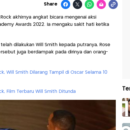
Share
 Rock akhirnya angkat bicara mengenai aksi
ademy Awards 2022. Ia mengaku sakit hati ketika
telah dilakukan Will Smith kepada putranya, Rose
rsebut juga berdampak pada dirinya dan orang-
, Will Smith Dilarang Tampil di Oscar Selama 10
Te
, Film Terbaru Will Smith Ditunda