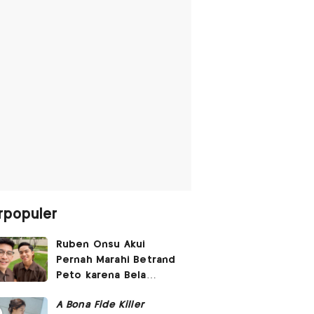
rpopuler
Ruben Onsu Akui
Pernah Marahi Betrand
Peto karena Bela
Dirinya di Media Sosial
A Bona Fide Killer