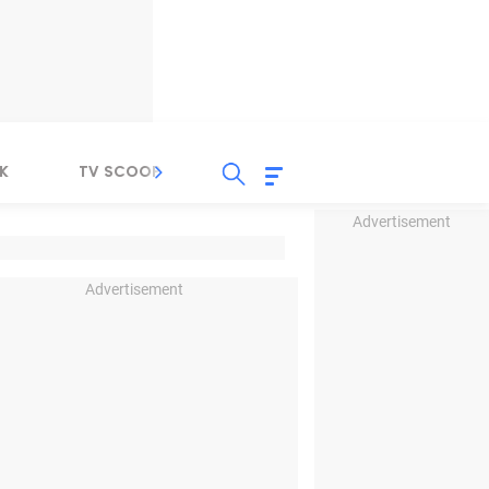
K
TV SCOOP
LIRIK
K-POP
IND
Advertisement
Advertisement