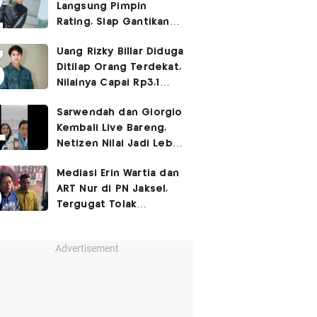
Langsung Pimpin
Rating, Siap Gantikan
Agent Kim Reactivated
Uang Rizky Billar Diduga
Ditilap Orang Terdekat,
Nilainya Capai Rp3,1
Miliar
Sarwendah dan Giorgio
Kembali Live Bareng,
Netizen Nilai Jadi Lebih
Canggung
Mediasi Erin Wartia dan
ART Nur di PN Jaksel,
Tergugat Tolak
Gugatan Rp1 Miliar
Advertisement