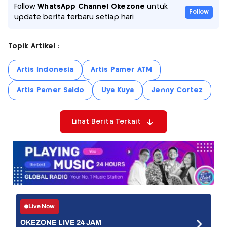
Follow
WhatsApp Channel Okezone
untuk
Follow
update berita terbaru setiap hari
Topik Artikel :
Artis Indonesia
Artis Pamer ATM
Artis Pamer Saldo
Uya Kuya
Jenny Cortez
Lihat Berita Terkait
Live Now
OKEZONE LIVE 24 JAM