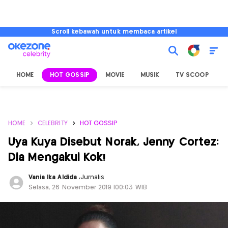
Scroll kebawah untuk membaca artikel
HOME
HOT GOSSIP
MOVIE
MUSIK
TV SCOOP
L
HOME
CELEBRITY
HOT GOSSIP
Uya Kuya Disebut Norak, Jenny Cortez:
Dia Mengakui Kok!
Vania Ika Aldida
,
Jurnalis
Selasa, 26 November 2019 |00:03 WIB