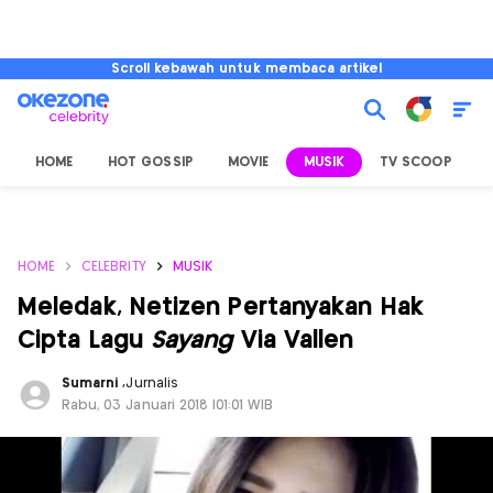
Scroll kebawah untuk membaca artikel
HOME
HOT GOSSIP
MOVIE
MUSIK
TV SCOOP
L
HOME
CELEBRITY
MUSIK
Meledak, Netizen Pertanyakan Hak
Cipta Lagu
Sayang
Via Vallen
Sumarni
,
Jurnalis
Rabu, 03 Januari 2018 |01:01 WIB