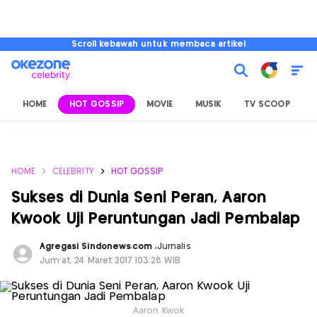
Scroll kebawah untuk membaca artikel
HOME
HOT GOSSIP
MOVIE
MUSIK
TV SCOOP
L
HOME
CELEBRITY
HOT GOSSIP
Sukses di Dunia Seni Peran, Aaron
Kwook Uji Peruntungan Jadi Pembalap
Agregasi Sindonews.com
,
Jurnalis
Jum'at, 24 Maret 2017 |03:28 WIB
Aaron Kwok