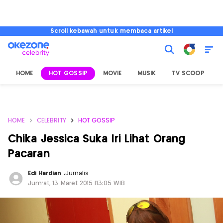
Scroll kebawah untuk membaca artikel
HOME
HOT GOSSIP
MOVIE
MUSIK
TV SCOOP
L
HOME
CELEBRITY
HOT GOSSIP
Chika Jessica Suka Iri Lihat Orang
Pacaran
Edi Hardian
,
Jurnalis
Jum'at, 13 Maret 2015 |13:05 WIB